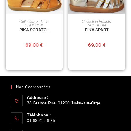
Collection Enfants
,
Collection Enfants
,
CHOIX DES OPTIONS
CHOIX DES OPTIONS
SHOOPOM
SHOOPOM
PIKA SCRATCH
PIKA SPART
69,00
€
69,00
€
Nos Coordonnées
Addresse :
38 Grande Rue, 91260 Juvisy-sur-Orge
Téléphone :
01 69 21 86 25