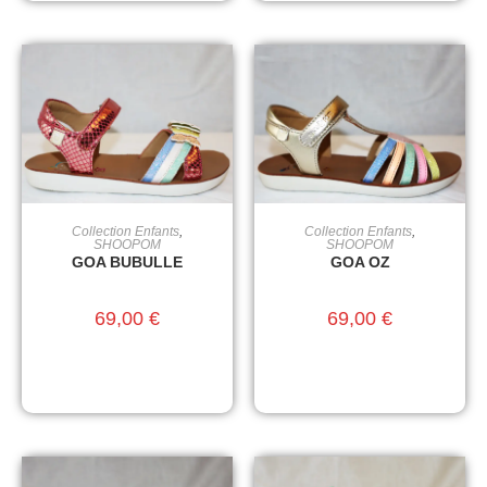
Collection Enfants
,
Collection Enfants
,
CHOIX DES OPTIONS
CHOIX DES OPTIONS
SHOOPOM
SHOOPOM
GOA BUBULLE
GOA OZ
69,00
€
69,00
€