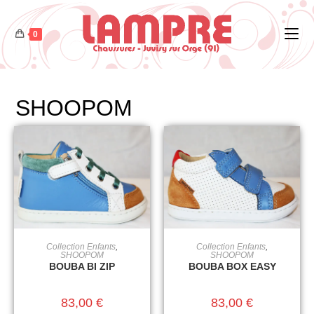
0
SHOOPOM
Collection Enfants
,
Collection Enfants
,
CHOIX DES OPTIONS
CHOIX DES OPTIONS
SHOOPOM
SHOOPOM
BOUBA BI ZIP
BOUBA BOX EASY
83,00
€
83,00
€