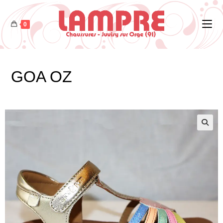
0
GOA OZ
🔍