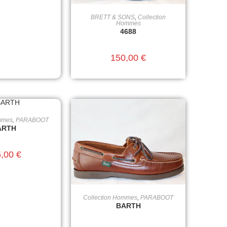
BRETT & SONS
,
Collection
CHOIX DES OPTIONS
Hommes
4688
150,00
€
mmes
,
PARABOOT
ES OPTIONS
ARTH
5,00
€
Collection Hommes
,
PARABOOT
CHOIX DES OPTIONS
BARTH