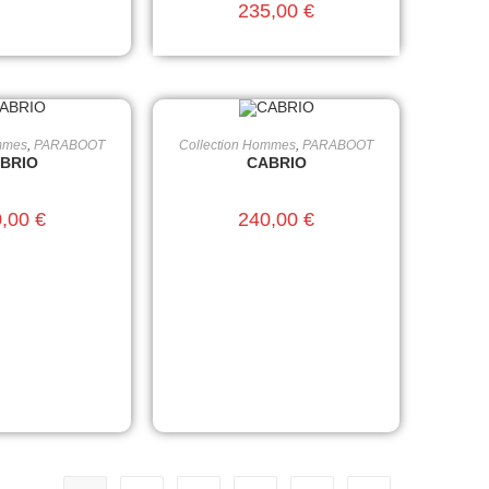
235,00
€
mmes
,
PARABOOT
Collection Hommes
,
PARABOOT
ES OPTIONS
CHOIX DES OPTIONS
BRIO
CABRIO
0,00
€
240,00
€