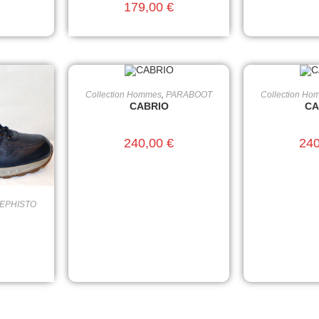
179,00
€
Collection Hommes
,
PARABOOT
Collection Ho
CHOIX DES OPTIONS
CHOIX D
CABRIO
CA
240,00
€
24
EPHISTO
IONS