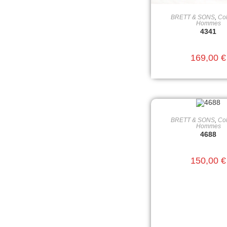
BRETT & SONS
,
Col
CHOIX DES OPT
Hommes
4341
169,00
€
BRETT & SONS
,
Col
CHOIX DES OPT
Hommes
4688
150,00
€