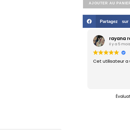
AJOUTER AU PANIE
Partagez su
rayana 
il y a 5 moi
Cet utilisateur a
Évalua