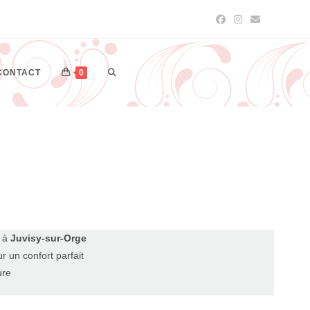
CONTACT
0
n à
Juvisy-sur-Orge
r un confort parfait
ure