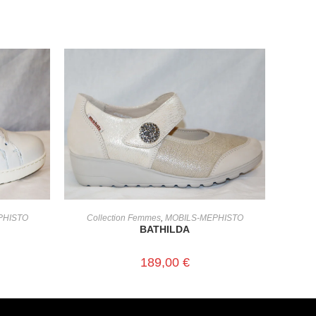
CHOIX DES OPTIONS
PHISTO
Collection Femmes
,
MOBILS-MEPHISTO
BATHILDA
189,00
€