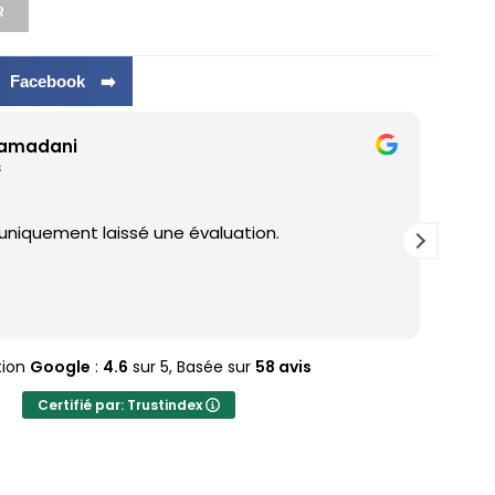
R
r Facebook ➡️
ramadani
s
 uniquement laissé une évaluation.
J'ad
tion
Google
:
4.6
sur 5,
Basée sur
58 avis
Certifié par: Trustindex