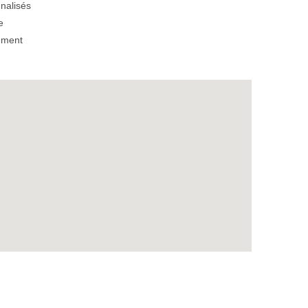
nalisés
e
ement