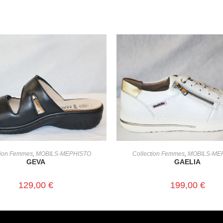
CHOIX DES OPTIONS
CHOIX DES OPTIONS
tion Femmes
,
MOBILS-MEPHISTO
Collection Femmes
,
MOBILS-ME
GEVA
GAELIA
129,00
€
199,00
€