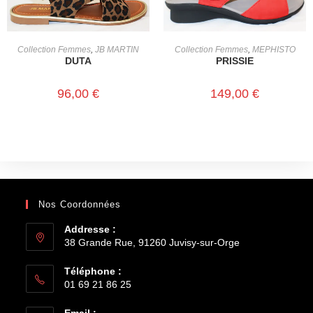
CHOIX DES OPTIONS
CHOIX DES OPTIONS
Collection Femmes
,
JB MARTIN
Collection Femmes
,
MEPHISTO
DUTA
PRISSIE
96,00
€
149,00
€
Nos Coordonnées
Addresse :
38 Grande Rue, 91260 Juvisy-sur-Orge
Téléphone :
01 69 21 86 25
Email :