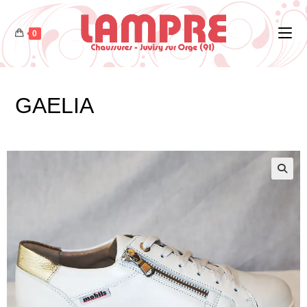
0
GAELIA
🔍