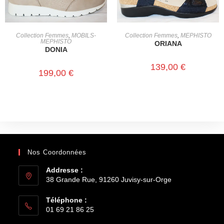
CHOIX DES OPTIONS
CHOIX DES OPTIONS
Collection Femmes
,
MOBILS-
Collection Femmes
,
MEPHISTO
MEPHISTO
ORIANA
DONIA
139,00
€
199,00
€
Nos Coordonnées
Addresse :
38 Grande Rue, 91260 Juvisy-sur-Orge
Téléphone :
01 69 21 86 25