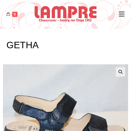
0
GETHA
🔍