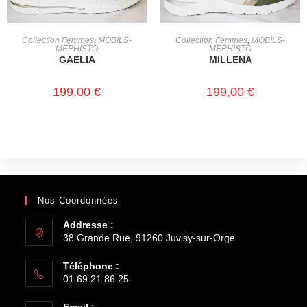
CHOIX DES OPTIONS
CHOIX DES OPTIONS
Collection Femmes
,
MOBILS-
Collection Femmes
,
MOBILS-
MEPHISTO
MEPHISTO
GAELIA
MILLENA
199,00
€
199,00
€
Nos Coordonnées
Addresse :
38 Grande Rue, 91260 Juvisy-sur-Orge
Téléphone :
01 69 21 86 25
Email :