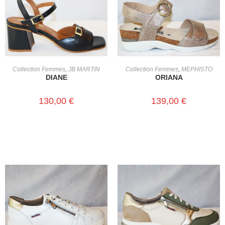
CHOIX DES OPTIONS
CHOIX DES OPTIONS
Collection Femmes
,
JB MARTIN
Collection Femmes
,
MEPHISTO
DIANE
ORIANA
130,00
€
139,00
€