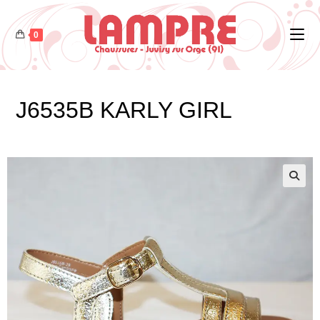
0
J6535B KARLY GIRL
🔍