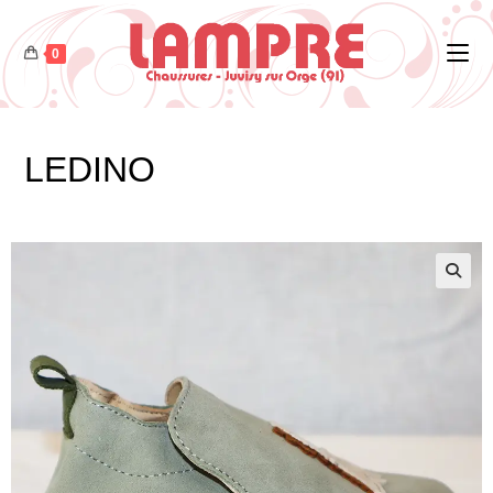
0
LEDINO
🔍