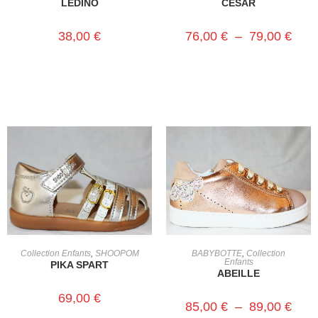
LEDINO
CESAR
38,00
€
76,00
€
–
79,00
€
CHOIX DES OPTIONS
CHOIX DES OPTIONS
Collection Enfants
,
SHOOPOM
BABYBOTTE
,
Collection
Enfants
PIKA SPART
ABEILLE
69,00
€
85,00
€
–
89,00
€