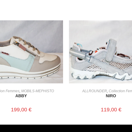
CHOIX DES OPTIONS
CHOIX DES OPTIONS
tion Femmes
,
MOBILS-MEPHISTO
ALLROUNDER
,
Collection F
ABBY
NIRO
199,00
€
119,00
€