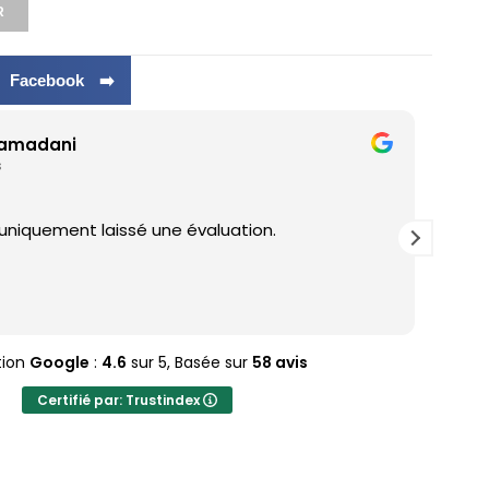
R
r Facebook ➡️
ani
Od
il 
uement laissé une évaluation.
J'adore
tion
Google
:
4.6
sur 5,
Basée sur
58 avis
Certifié par: Trustindex