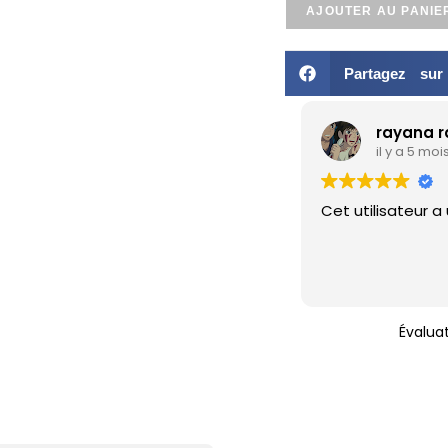
AJOUTER AU PANIE
Partagez su
rayana ramad
il y a 5 mois
Cet utilisateur a uniq
Évalua