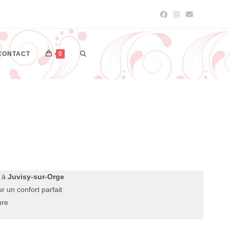
CONTACT
0
n à
Juvisy-sur-Orge
r un confort parfait
ure