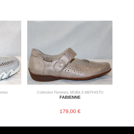
CHOIX DES OPTIONS
emmes
Collection Femmes
,
MOBILS-MEPHISTO
FABIENNE
179,00
€