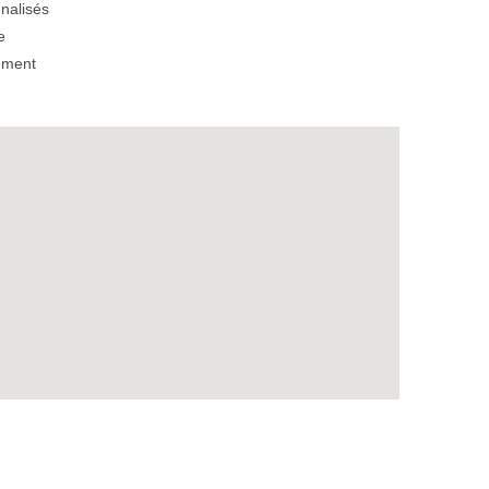
nalisés
e
ement