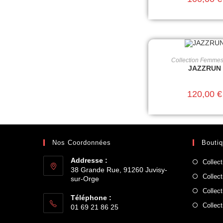
Collection Femme
CHOIX DES OPT
JAZZRUN
120,00
€
Nos Coordonnées
Bouti
Addresse :
Collec
38 Grande Rue, 91260 Juvisy-
Collec
sur-Orge
Collec
Téléphone :
Collec
01 69 21 86 25