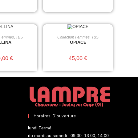
n Femmes
,
TBS
Collection Femmes
,
TBS
ES OPTIONS
CHOIX DES OPTIONS
LLINA
OPIACE
0,00
€
45,00
€
Horaires D’ouverture
lundi Fermé
du mardi au samedi : 09:30–13:00, 14:00–