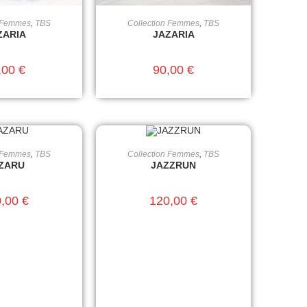
n Femmes
,
TBS
Collection Femmes
,
TBS
ES OPTIONS
CHOIX DES OPTIONS
ZARIA
JAZARIA
,00
€
90,00
€
n Femmes
,
TBS
Collection Femmes
,
TBS
ES OPTIONS
CHOIX DES OPTIONS
ZARU
JAZZRUN
0,00
€
120,00
€