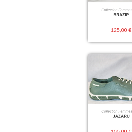
Collection Femme
CHOIX DES OPT
BRAZIP
125,00
€
Collection Femme
CHOIX DES OPT
JAZARU
100,00
€