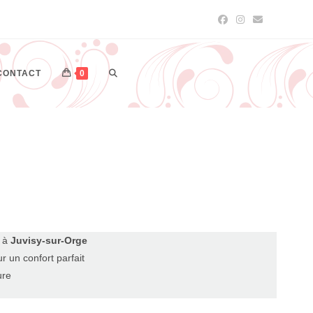
CONTACT
0
n à
Juvisy-sur-Orge
r un confort parfait
ure