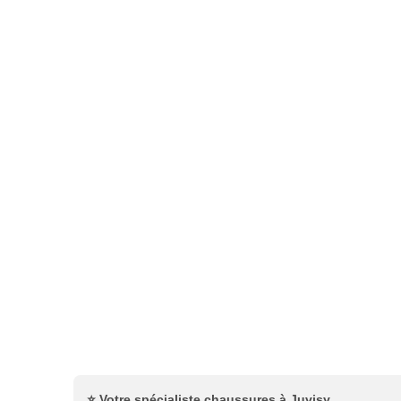
⭐ Votre spécialiste chaussures à Juvisy