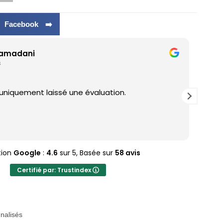
r Facebook ➡️
ramadani
s
 uniquement laissé une évaluation.
J'ad
tion
Google
:
4.6
sur 5,
Basée sur
58 avis
Certifié par: Trustindex
nalisés