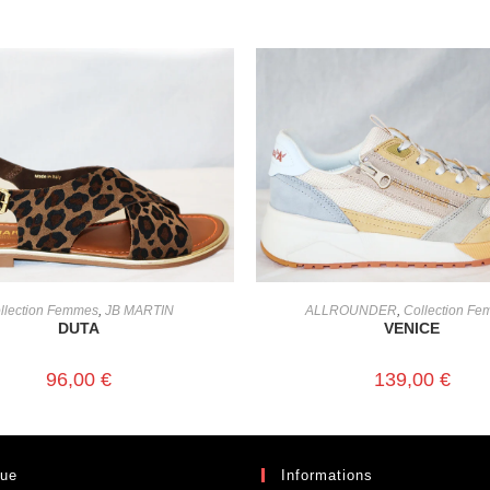
CHOIX DES OPTIONS
CHOIX DES OPTIONS
llection Femmes
,
JB MARTIN
ALLROUNDER
,
Collection F
DUTA
VENICE
96,00
€
139,00
€
que
Informations