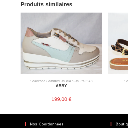
Produits similaires
CHOIX DES OPTIONS
Collection Femmes
,
MOBILS-MEPHISTO
Co
ABBY
199,00
€
Nos Coordonnées
Bouti