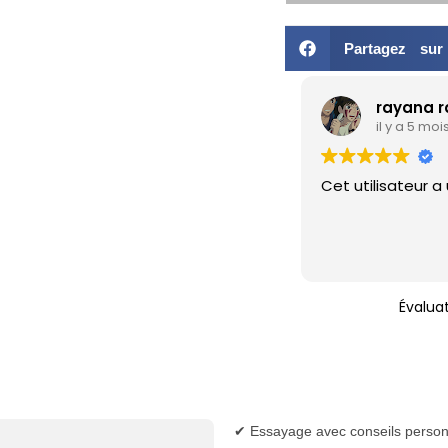
Partagez su
rayana 
il y a 5 moi
Cet utilisateur a
Évalua
✔ Essayage avec conseils person