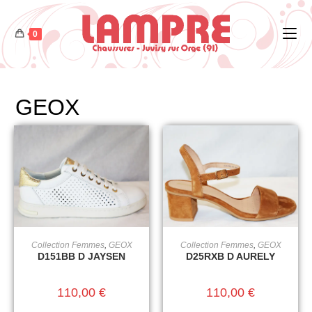
0
GEOX
Collection Femmes
,
GEOX
Collection Femmes
,
GEOX
CHOIX DES OPTIONS
CHOIX DES OPTIONS
D151BB D JAYSEN
D25RXB D AURELY
110,00
€
110,00
€