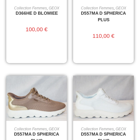
Collection Femmes
,
GEOX
Collection Femmes
,
GEOX
CHOIX DES OPTIONS
CHOIX DES OPTIONS
D366HE D BLOMIEE
D557MA D SPHERICA
PLUS
100,00
€
110,00
€
Collection Femmes
,
GEOX
Collection Femmes
,
GEOX
CHOIX DES OPTIONS
CHOIX DES OPTIONS
D557MA D SPHERICA
D557MA D SPHERICA