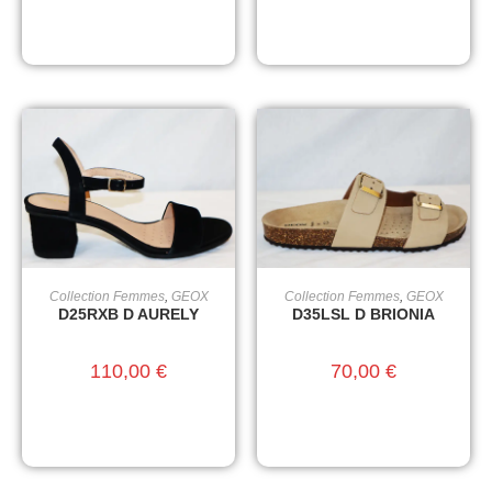
Collection Femmes
,
GEOX
Collection Femmes
,
GEOX
CHOIX DES OPTIONS
CHOIX DES OPTIONS
D25RXB D AURELY
D35LSL D BRIONIA
110,00
€
70,00
€