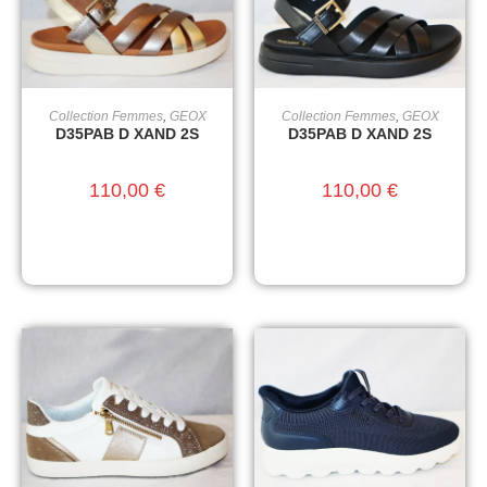
Collection Femmes
,
GEOX
Collection Femmes
,
GEOX
CHOIX DES OPTIONS
CHOIX DES OPTIONS
D35PAB D XAND 2S
D35PAB D XAND 2S
110,00
€
110,00
€