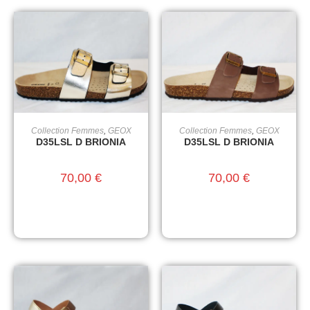
Collection Femmes
,
GEOX
Collection Femmes
,
GEOX
CHOIX DES OPTIONS
CHOIX DES OPTIONS
D35LSL D BRIONIA
D35LSL D BRIONIA
70,00
€
70,00
€