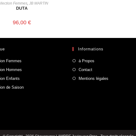
CHOIX DES OPTIONS
llection Femmes
,
JB MARTIN
DUTA
96,00
€
que
Informations
tion Femmes
à Propos
tion Hommes
Contact
tion Enfants
Mentions légales
tion de Saison