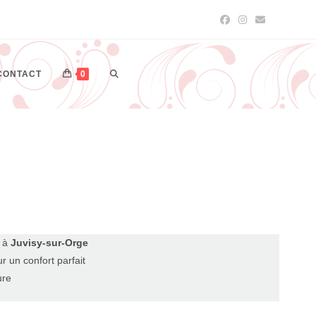
CONTACT
0
n à
Juvisy-sur-Orge
r un confort parfait
ure