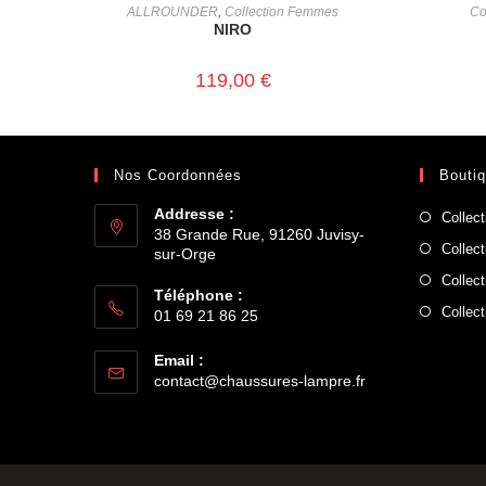
CHOIX DES OPTIONS
ALLROUNDER
,
Collection Femmes
Co
NIRO
119,00
€
Nos Coordonnées
Bouti
Addresse :
Collec
38 Grande Rue, 91260 Juvisy-
Collec
sur-Orge
Collec
Téléphone :
Collec
01 69 21 86 25
Email :
contact@chaussures-lampre.fr