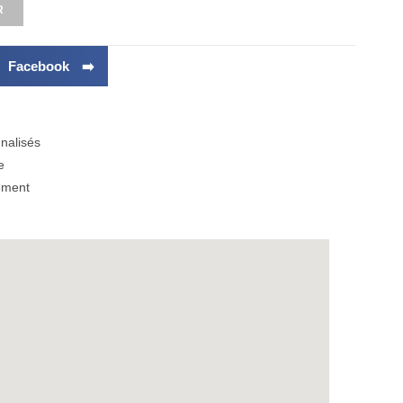
R
r Facebook ➡️
nalisés
e
ement