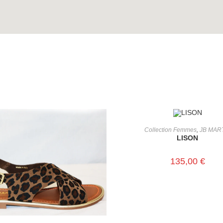
CHOIX DES OPTIONS
Collection Femmes
,
JB MAR
LISON
135,00
€