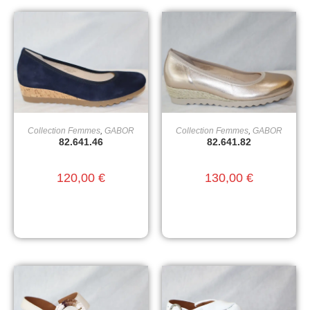
Collection Femmes
,
GABOR
Collection Femmes
,
GABOR
CHOIX DES OPTIONS
CHOIX DES OPTIONS
82.641.46
82.641.82
120,00
€
130,00
€