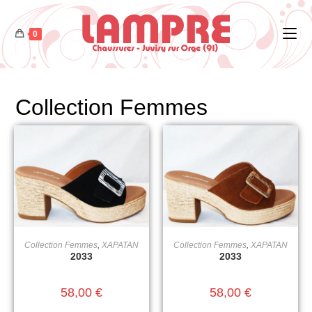
0
Collection Femmes
Collection Femmes
,
XAPATAN
Collection Femmes
,
XAPATAN
CHOIX DES OPTIONS
CHOIX DES OPTIONS
2033
2033
58,00
€
58,00
€