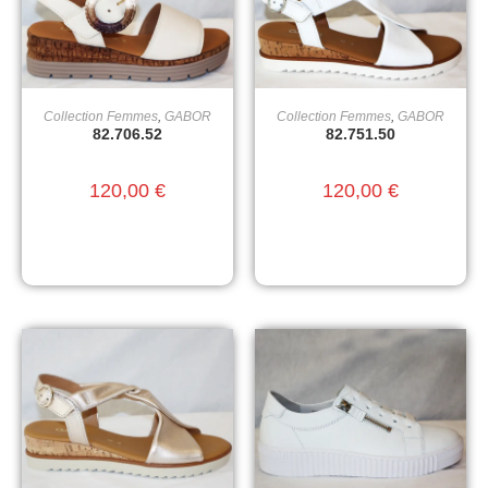
Collection Femmes
,
GABOR
Collection Femmes
,
GABOR
CHOIX DES OPTIONS
CHOIX DES OPTIONS
82.706.52
82.751.50
120,00
€
120,00
€