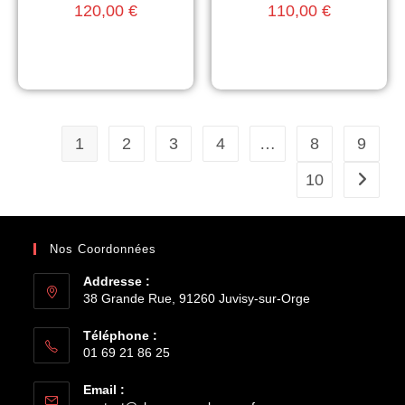
120,00
€
110,00
€
1
2
3
4
…
8
9
10
Nos Coordonnées
Addresse :
38 Grande Rue, 91260 Juvisy-sur-Orge
Téléphone :
01 69 21 86 25
Email :