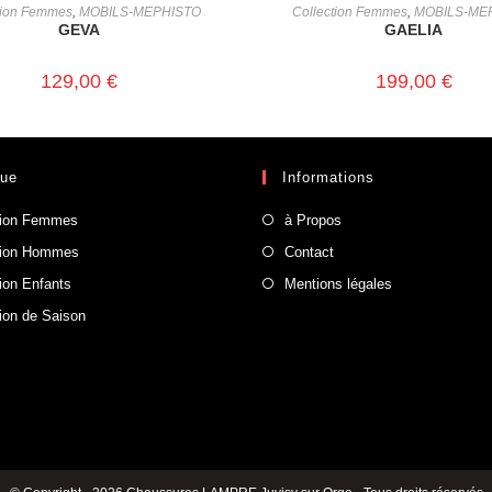
CHOIX DES OPTIONS
CHOIX DES OPTIONS
tion Femmes
,
MOBILS-MEPHISTO
Collection Femmes
,
MOBILS-ME
GEVA
GAELIA
129,00
€
199,00
€
que
Informations
tion Femmes
à Propos
tion Hommes
Contact
tion Enfants
Mentions légales
tion de Saison