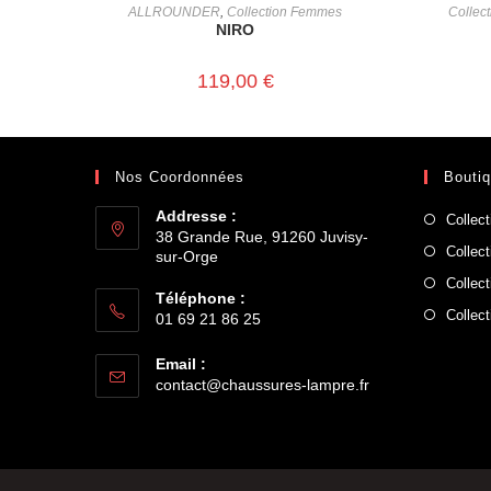
CHOIX DES OPTIONS
ALLROUNDER
,
Collection Femmes
Collec
NIRO
119,00
€
Nos Coordonnées
Bouti
Addresse :
Collec
38 Grande Rue, 91260 Juvisy-
Collec
sur-Orge
Collec
Téléphone :
Collec
01 69 21 86 25
Email :
contact@chaussures-lampre.fr