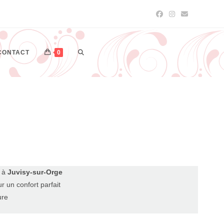
CONTACT
0
n à
Juvisy-sur-Orge
r un confort parfait
ure