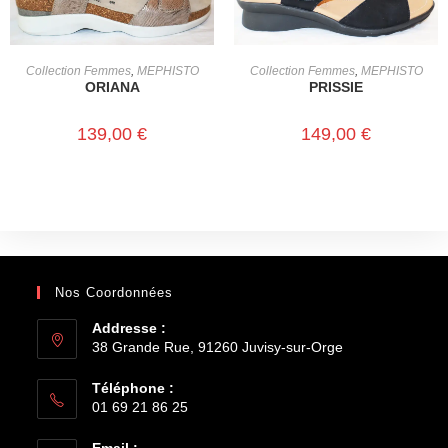
CHOIX DES OPTIONS
CHOIX DES OPTIONS
Collection Femmes
,
MEPHISTO
Collection Femmes
,
MEPHISTO
ORIANA
PRISSIE
139,00
€
149,00
€
Nos Coordonnées
Addresse :
38 Grande Rue, 91260 Juvisy-sur-Orge
Téléphone :
01 69 21 86 25
Email :