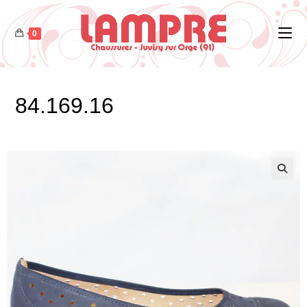
0
84.169.16
🔍