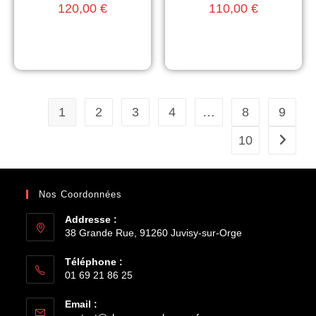
120,00
€
110,00
€
1
2
3
4
…
8
9
10
Nos Coordonnées
Addresse :
38 Grande Rue, 91260 Juvisy-sur-Orge
Téléphone :
01 69 21 86 25
Email :