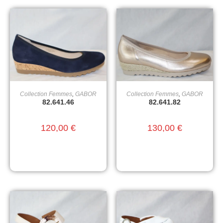
Collection Femmes
,
GABOR
Collection Femmes
,
GABOR
CHOIX DES OPTIONS
CHOIX DES OPTIONS
82.641.46
82.641.82
120,00
€
130,00
€