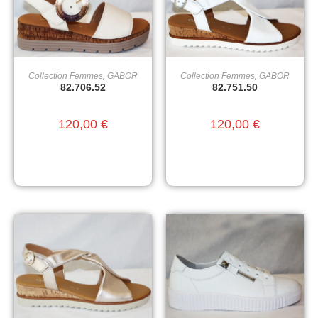
Collection Femmes
,
GABOR
Collection Femmes
,
GABOR
CHOIX DES OPTIONS
CHOIX DES OPTIONS
82.706.52
82.751.50
120,00
€
120,00
€