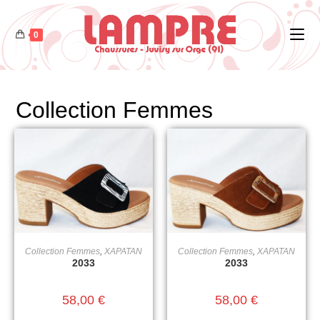
0
Collection Femmes
Collection Femmes
,
XAPATAN
Collection Femmes
,
XAPATAN
CHOIX DES OPTIONS
CHOIX DES OPTIONS
2033
2033
58,00
€
58,00
€