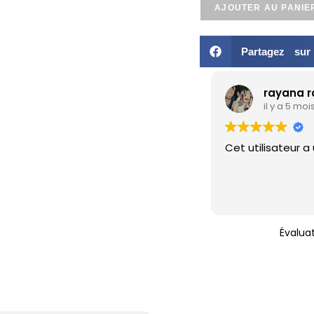
AJOUTER AU PANIE
Partagez su
rayana 
il y a 5 moi
Cet utilisateur a
Évalua