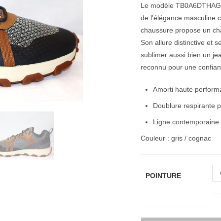
Le modèle TB0A6DTHAGM
de l’élégance masculine co
chaussure propose un chau
Son allure distinctive et 
sublimer aussi bien un jea
reconnu pour une confia
Amorti haute performa
Doublure respirante p
Ligne contemporaine s
Couleur : gris / cognac
POINTURE