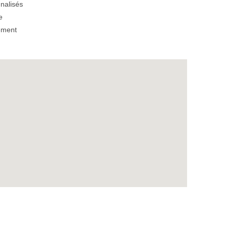
nalisés
e
ement