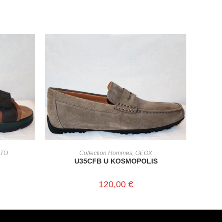
CHOIX DES OPTIONS
STO
Collection Hommes
,
GEOX
U35CFB U KOSMOPOLIS
120,00
€