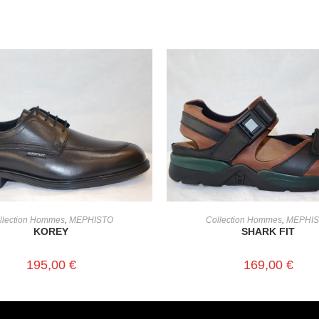
CHOIX DES OPTIONS
CHOIX DES OPTIONS
llection Hommes
,
MEPHISTO
Collection Hommes
,
MEPHI
KOREY
SHARK FIT
195,00
€
169,00
€