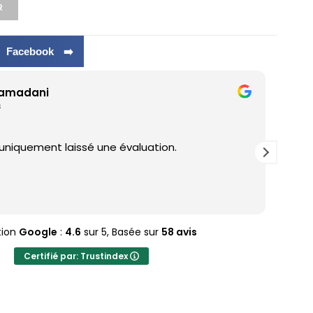
R
r Facebook ➡️
ramadani
s
 uniquement laissé une évaluation.
J'ad
tion
Google
:
4.6
sur 5,
Basée sur
58 avis
Certifié par: Trustindex