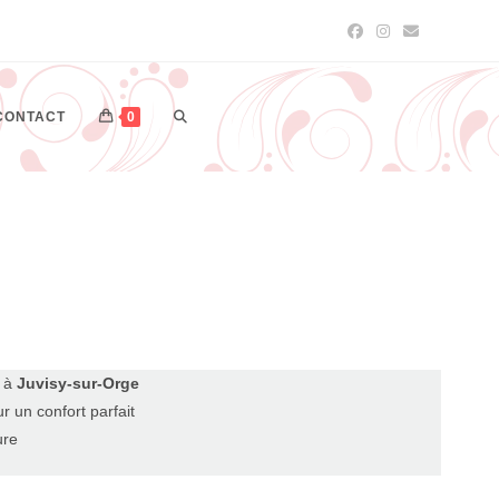
CONTACT
0
n à
Juvisy-sur-Orge
r un confort parfait
ure