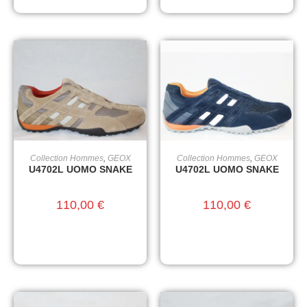
Collection Hommes
,
GEOX
Collection Hommes
,
GEOX
CHOIX DES OPTIONS
CHOIX DES OPTIONS
U4702L UOMO SNAKE
U4702L UOMO SNAKE
110,00
€
110,00
€