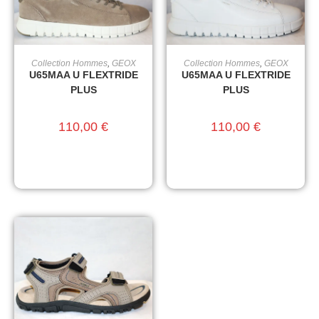
Collection Hommes
,
GEOX
Collection Hommes
,
GEOX
CHOIX DES OPTIONS
CHOIX DES OPTIONS
U65MAA U FLEXTRIDE
U65MAA U FLEXTRIDE
PLUS
PLUS
110,00
€
110,00
€