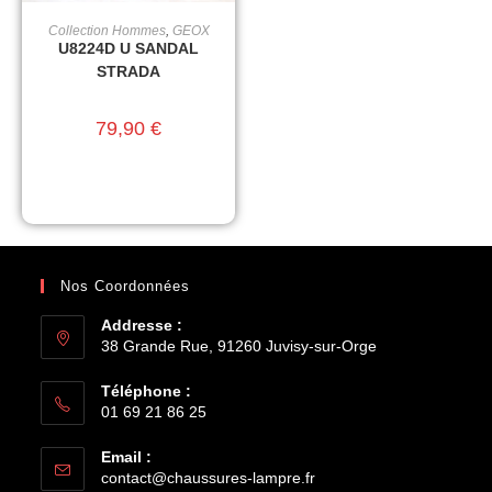
Collection Hommes
,
GEOX
CHOIX DES OPTIONS
U8224D U SANDAL
STRADA
79,90
€
Nos Coordonnées
Addresse :
38 Grande Rue, 91260 Juvisy-sur-Orge
Téléphone :
01 69 21 86 25
Email :
contact@chaussures-lampre.fr