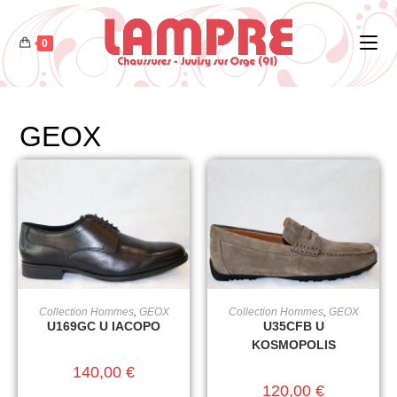
0
GEOX
Collection Hommes
,
GEOX
Collection Hommes
,
GEOX
CHOIX DES OPTIONS
CHOIX DES OPTIONS
U169GC U IACOPO
U35CFB U
KOSMOPOLIS
140,00
€
120,00
€