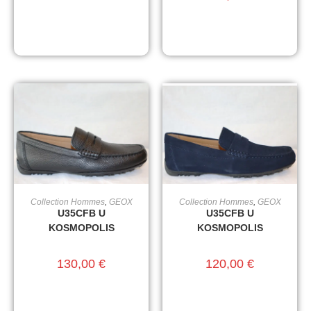
Collection Hommes
,
GEOX
Collection Hommes
,
GEOX
CHOIX DES OPTIONS
CHOIX DES OPTIONS
U35CFB U
U35CFB U
KOSMOPOLIS
KOSMOPOLIS
130,00
€
120,00
€