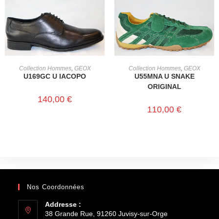
CHOIX DES OPTIONS
CHOIX DES OPTIONS
Collection Hommes
,
GEOX
Collection Hommes
,
GEOX
U169GC U IACOPO
U55MNA U SNAKE
ORIGINAL
140,00
€
110,00
€
Nos Coordonnées
Addresse :
38 Grande Rue, 91260 Juvisy-sur-Orge