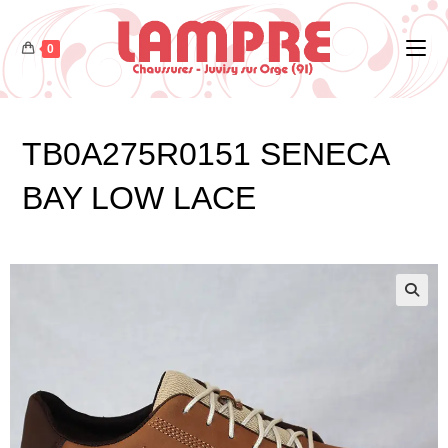
0
TB0A275R0151 SENECA
BAY LOW LACE
🔍