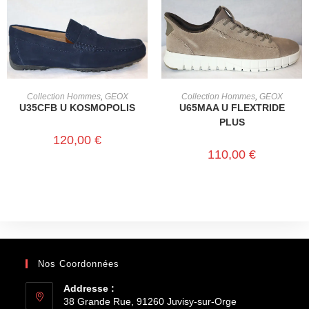
CHOIX DES OPTIONS
CHOIX DES OPTIONS
Collection Hommes
,
GEOX
Collection Hommes
,
GEOX
U35CFB U KOSMOPOLIS
U65MAA U FLEXTRIDE
PLUS
120,00
€
110,00
€
Nos Coordonnées
Addresse :
38 Grande Rue, 91260 Juvisy-sur-Orge