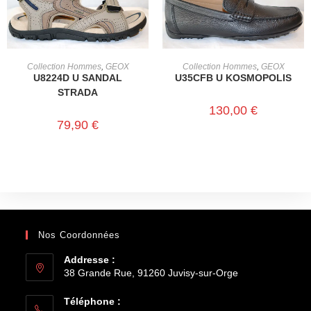
CHOIX DES OPTIONS
CHOIX DES OPTIONS
Collection Hommes
,
GEOX
Collection Hommes
,
GEOX
U8224D U SANDAL
U35CFB U KOSMOPOLIS
STRADA
130,00
€
79,90
€
Nos Coordonnées
Addresse :
38 Grande Rue, 91260 Juvisy-sur-Orge
Téléphone :