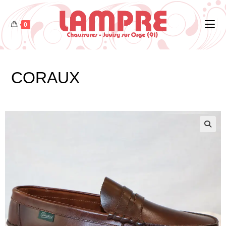
0
CORAUX
🔍