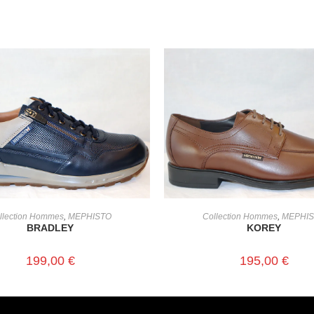
CHOIX DES OPTIONS
CHOIX DES OPTIONS
llection Hommes
,
MEPHISTO
Collection Hommes
,
MEPHI
BRADLEY
KOREY
199,00
€
195,00
€