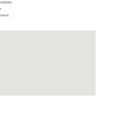
nalisés
e
ement