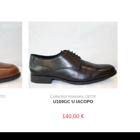
CHOIX DES OPTIONS
STO
Collection Hommes
,
GEOX
U169GC U IACOPO
140,00
€