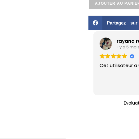
AJOUTER AU PANIE
Partagez su
rayana 
il y a 5 moi
Cet utilisateur a
Évalua