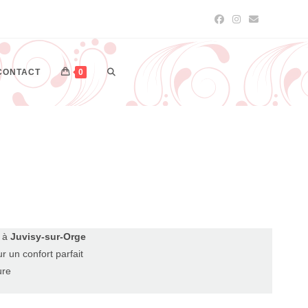
CONTACT
0
n à
Juvisy-sur-Orge
r un confort parfait
ure