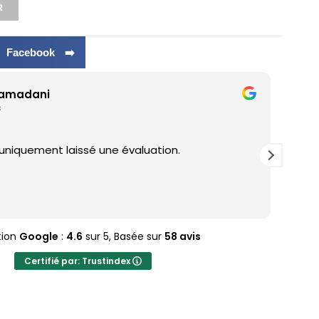
R
r Facebook ➡️
ramadani
s
 uniquement laissé une évaluation.
J'ad
tion
Google
:
4.6
sur 5,
Basée sur
58 avis
Certifié par: Trustindex