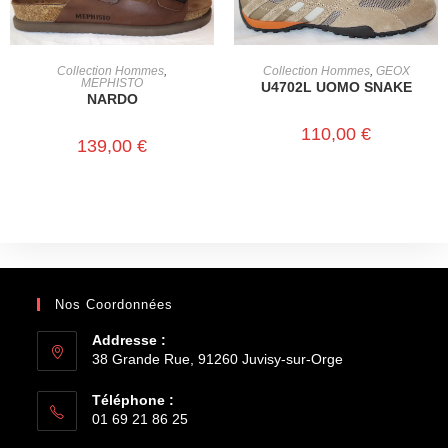
CHOIX DES OPTIONS
CHOIX DES OPTIONS
Collection Hommes
,
Collection Hommes
,
GEOX
MEPHISTO
U4702L UOMO SNAKE
NARDO
110,00
€
139,00
€
Nos Coordonnées
Addresse :
38 Grande Rue, 91260 Juvisy-sur-Orge
Téléphone :
01 69 21 86 25