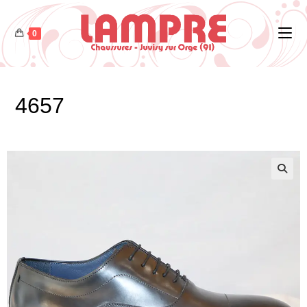
0
4657
🔍