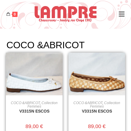
0
COCO &ABRICOT
COCO &ABRICOT
,
Collection
COCO &ABRICOT
,
Collection
CHOIX DES OPTIONS
CHOIX DES OPTIONS
Femmes
Femmes
V3315N ESCOS
V3315N ESCOS
89,00
€
89,00
€