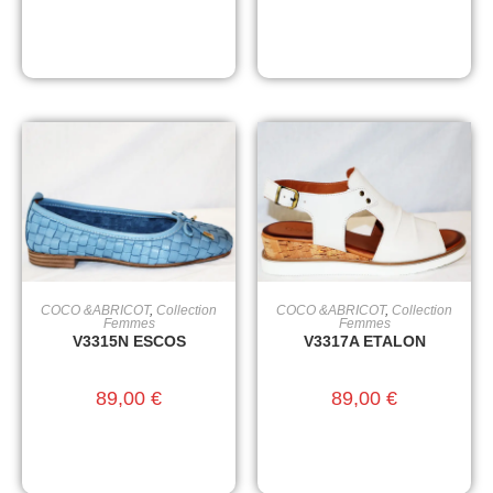
COCO &ABRICOT
,
Collection
COCO &ABRICOT
,
Collection
CHOIX DES OPTIONS
CHOIX DES OPTIONS
Femmes
Femmes
V3315N ESCOS
V3317A ETALON
89,00
€
89,00
€