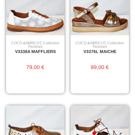
COCO &ABRICOT
,
Collection
COCO &ABRICOT
,
Collection
CHOIX DES OPTIONS
CHOIX DES OPTIONS
Femmes
Femmes
V3338A MAFFLIERS
V3376L MAICHE
79,00
€
89,00
€