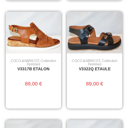
COCO &ABRICOT
,
Collection
COCO &ABRICOT
,
Collection
CHOIX DES OPTIONS
CHOIX DES OPTIONS
Femmes
Femmes
V3317B ETALON
V3322Q ETAULE
89,00
€
89,00
€