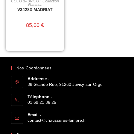
COCO &ABRICOT
,
Collection
CHOIX DES OPTIONS
Femmes
V3428X MADRIAT
85,00
€
Nos Coordonnées
Addresse :
38 Grande Rue, 91260 Juvisy-sur-Orge
Téléphone :
01 69 21 86 25
Email :
contact@chaussures-lampre.fr