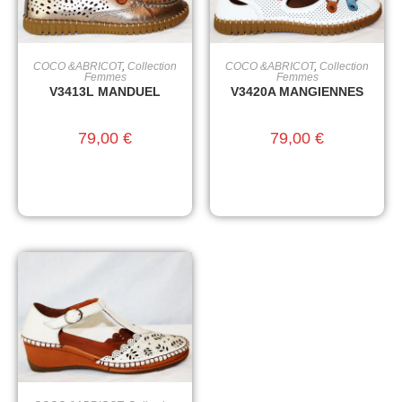
COCO &ABRICOT
,
Collection
COCO &ABRICOT
,
Collection
CHOIX DES OPTIONS
CHOIX DES OPTIONS
Femmes
Femmes
V3413L MANDUEL
V3420A MANGIENNES
79,00
€
79,00
€