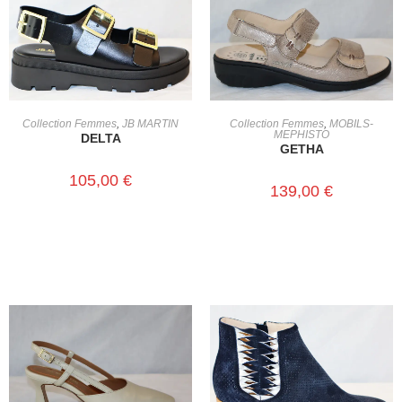
CHOIX DES OPTIONS
CHOIX DES OPTIONS
Collection Femmes
,
JB MARTIN
Collection Femmes
,
MOBILS-
MEPHISTO
DELTA
GETHA
105,00
€
139,00
€