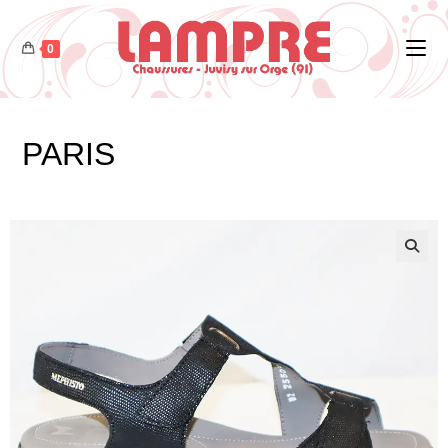
0
PARIS
🔍