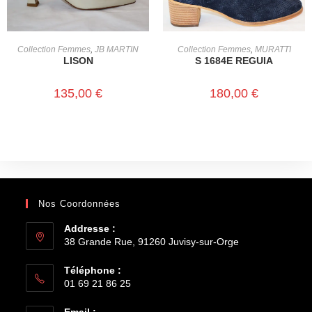
CHOIX DES OPTIONS
CHOIX DES OPTIONS
Collection Femmes
,
JB MARTIN
Collection Femmes
,
MURATTI
LISON
S 1684E REGUIA
135,00
€
180,00
€
Nos Coordonnées
Addresse :
38 Grande Rue, 91260 Juvisy-sur-Orge
Téléphone :
01 69 21 86 25
Email :