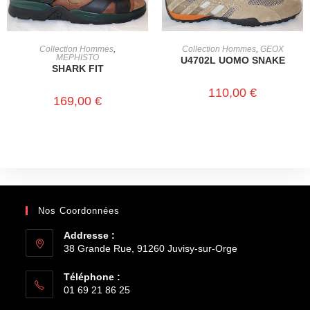
CHOIX DES OPTIONS
CHOIX DES OPTIONS
Collection Hommes
,
Collection Hommes
,
GEOX
MEPHISTO
U4702L UOMO SNAKE
SHARK FIT
110,00
€
169,00
€
Nos Coordonnées
Addresse :
38 Grande Rue, 91260 Juvisy-sur-Orge
Téléphone :
01 69 21 86 25