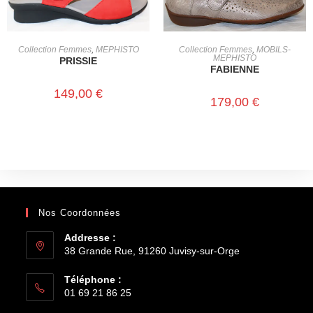
CHOIX DES OPTIONS
CHOIX DES OPTIONS
Collection Femmes
,
MEPHISTO
Collection Femmes
,
MOBILS-
MEPHISTO
PRISSIE
FABIENNE
149,00
€
179,00
€
Nos Coordonnées
Addresse :
38 Grande Rue, 91260 Juvisy-sur-Orge
Téléphone :
01 69 21 86 25