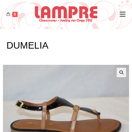
0
DUMELIA
🔍