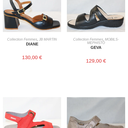
CHOIX DES OPTIONS
CHOIX DES OPTIONS
Collection Femmes
,
JB MARTIN
Collection Femmes
,
MOBILS-
MEPHISTO
DIANE
GEVA
130,00
€
129,00
€