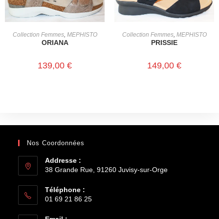
CHOIX DES OPTIONS
CHOIX DES OPTIONS
Collection Femmes
,
MEPHISTO
Collection Femmes
,
MEPHISTO
ORIANA
PRISSIE
139,00
€
149,00
€
Nos Coordonnées
Addresse :
38 Grande Rue, 91260 Juvisy-sur-Orge
Téléphone :
01 69 21 86 25
Email :