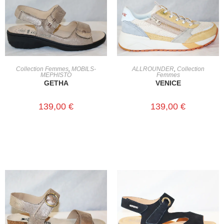
CHOIX DES OPTIONS
CHOIX DES OPTIONS
Collection Femmes
,
MOBILS-
ALLROUNDER
,
Collection
MEPHISTO
Femmes
GETHA
VENICE
139,00
€
139,00
€