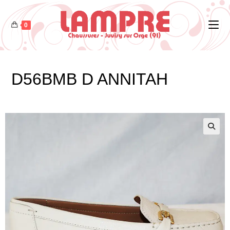
0
D56BMB D ANNITAH
🔍