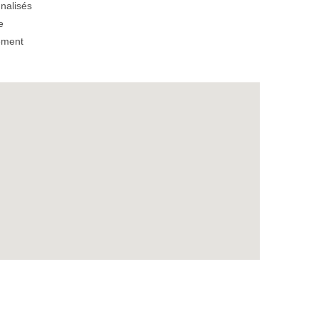
nalisés
e
ement