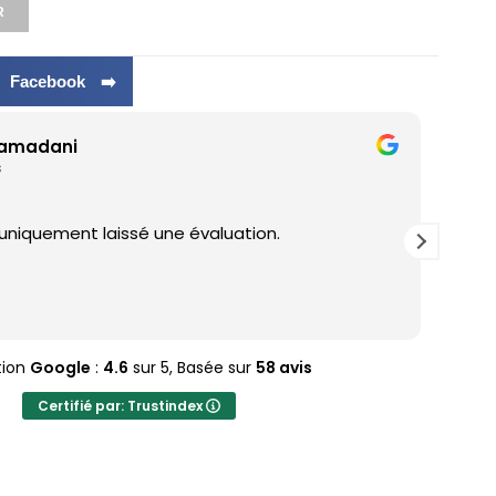
R
r Facebook ➡️
ramadani
s
 uniquement laissé une évaluation.
J'ad
tion
Google
:
4.6
sur 5,
Basée sur
58 avis
Certifié par: Trustindex