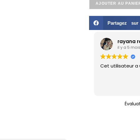
AJOUTER AU PANIE
Partagez su
rayana 
il y a 5 moi
Cet utilisateur a
Évalua