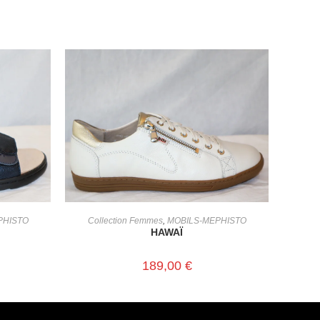
CHOIX DES OPTIONS
PHISTO
Collection Femmes
,
MOBILS-MEPHISTO
HAWAÏ
189,00
€