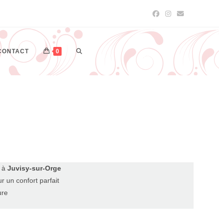
CONTACT
0
n à
Juvisy-sur-Orge
r un confort parfait
ure