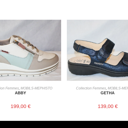
CHOIX DES OPTIONS
CHOIX DES OPTIONS
tion Femmes
,
MOBILS-MEPHISTO
Collection Femmes
,
MOBILS-ME
ABBY
GETHA
199,00
€
139,00
€