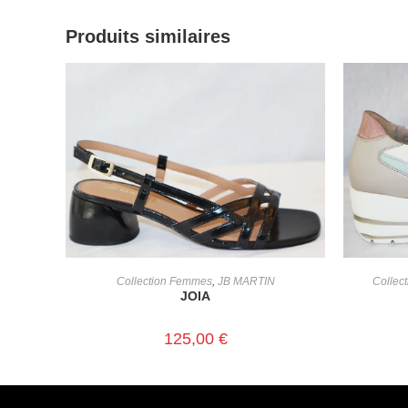
Produits similaires
CHOIX DES OPTIONS
Collection Femmes
,
JB MARTIN
Collec
JOIA
125,00
€