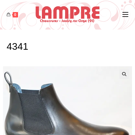
0
4341
🔍