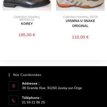
CHOIX DES OPTIONS
CHOIX DES OPTIONS
Collection Hommes
,
Collection Hommes
,
GEOX
MEPHISTO
U55MNA U SNAKE
KOREY
ORIGINAL
195,00
€
110,00
€
Nos Coordonnées
Addresse :
38 Grande Rue, 91260 Juvisy-sur-Orge
Téléphone :
01 69 21 86 25