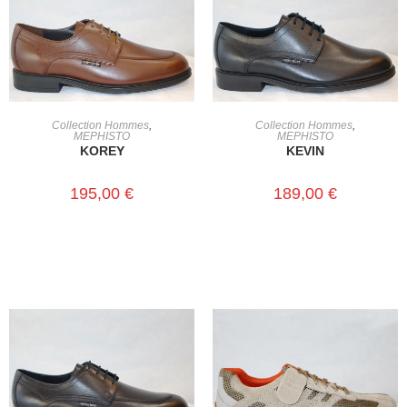
CHOIX DES OPTIONS
CHOIX DES OPTIONS
Collection Hommes
,
Collection Hommes
,
MEPHISTO
MEPHISTO
KOREY
KEVIN
195,00
€
189,00
€