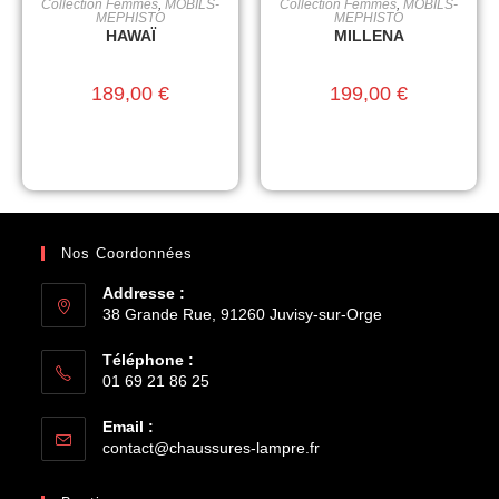
Collection Femmes
,
MOBILS-
Collection Femmes
,
MOBILS-
CHOIX DES OPTIONS
CHOIX DES OPTIONS
MEPHISTO
MEPHISTO
HAWAÏ
MILLENA
189,00
€
199,00
€
Nos Coordonnées
Addresse :
38 Grande Rue, 91260 Juvisy-sur-Orge
Téléphone :
01 69 21 86 25
Email :
contact@chaussures-lampre.fr