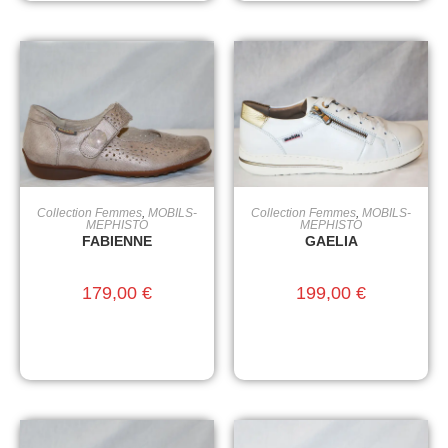
Collection Femmes
,
MOBILS-
Collection Femmes
,
MOBILS-
CHOIX DES OPTIONS
CHOIX DES OPTIONS
MEPHISTO
MEPHISTO
FABIENNE
GAELIA
179,00
€
199,00
€