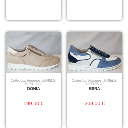
Collection Femmes
,
MOBILS-
Collection Femmes
,
MOBILS-
CHOIX DES OPTIONS
CHOIX DES OPTIONS
MEPHISTO
MEPHISTO
DONIA
ESRA
199,00
€
209,00
€