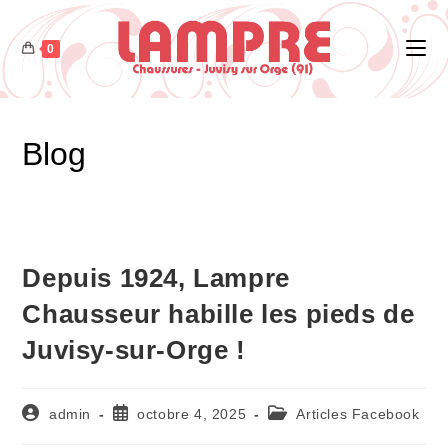
Skip
to
0
content
Blog
Depuis 1924, Lampre
Chausseur habille les pieds de
Juvisy-sur-Orge !
Auteur/autrice
Publication
Post
admin
octobre 4, 2025
Articles Facebook
de
publiée :
category: