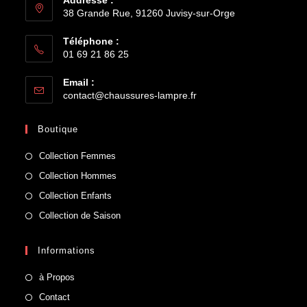
Addresse :
38 Grande Rue, 91260 Juvisy-sur-Orge
Téléphone :
01 69 21 86 25
S’ouvre
Email :
dans
S’ouvre
contact@chaussures-lampre.fr
votre
dans
application
votre
Boutique
application
S’ouvre
Collection Femmes
dans
S’ouvre
Collection Hommes
un
dans
S’ouvre
Collection Enfants
nouvel
un
dans
S’ouvre
Collection de Saison
onglet
nouvel
un
dans
onglet
nouvel
un
Informations
onglet
nouvel
à Propos
onglet
Contact